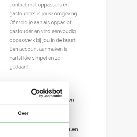
contact met oppassers en
gastouders in jouw omgeving.
Of meld je aan als oppas of
gastouder en vind eenvoudig
oppaswerk bij jou in de buurt.
Een account aanmaken is
hartstikke simpel en zo
gedaan!
GRATIS platform
Eenvoudig aanmelden
Over
Snel in contact
Overzichtelijke profielen