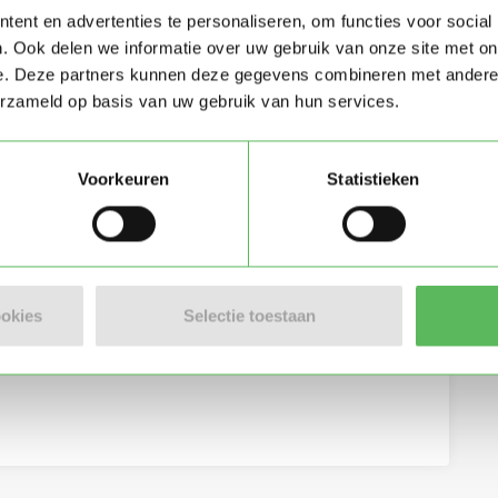
ent en advertenties te personaliseren, om functies voor social
. Ook delen we informatie over uw gebruik van onze site met on
e. Deze partners kunnen deze gegevens combineren met andere i
erzameld op basis van uw gebruik van hun services.
Voorkeuren
Statistieken
eving per e-mail
ookies
Selectie toestaan
lgemene voorwaarden
van Oppasland.