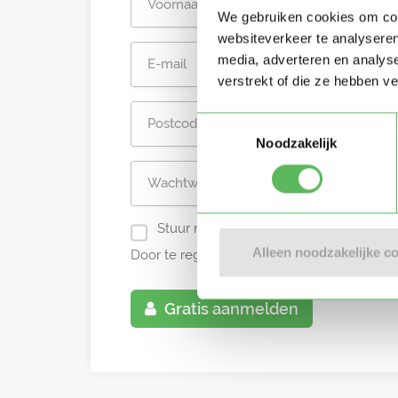
We gebruiken cookies om cont
websiteverkeer te analyseren
media, adverteren en analys
verstrekt of die ze hebben v
Toestemmingsselectie
Noodzakelijk
Stuur mij nieuwe profielen in mijn omg
Alleen noodzakelijke c
Door te registreren ga je akkoord met de
A
Gratis aanmelden