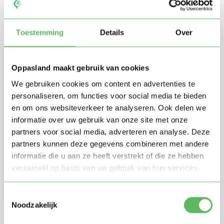
Toestemming
Details
Over
Oppasland maakt gebruik van cookies
We gebruiken cookies om content en advertenties te
personaliseren, om functies voor social media te bieden
en om ons websiteverkeer te analyseren. Ook delen we
Stuur mij nieuwe profielen in mijn omgeving per
e-mail
informatie over uw gebruik van onze site met onze
Door te registreren ga je akkoord met de
Algemene
partners voor social media, adverteren en analyse. Deze
voorwaarden
van Oppasland.
partners kunnen deze gegevens combineren met andere
informatie die u aan ze heeft verstrekt of die ze hebben
verzameld op basis van uw gebruik van hun services.
Gratis aanmelden
Toestemmingsselectie
Noodzakelijk