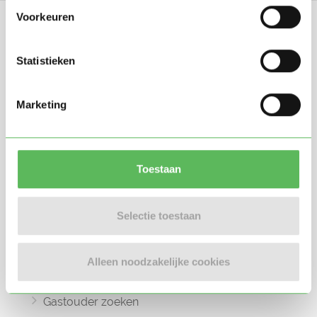
Voorkeuren
Statistieken
Oppasland is een online platform opgericht
Marketing
in 2017, bedoeld om ouders, oppassers en
gastouders met elkaar in contact te
brengen.
Toestaan
Selectie toestaan
Informatie
Oppas zoeken
Alleen noodzakelijke cookies
Oppaswerk zoeken
Gastouder zoeken