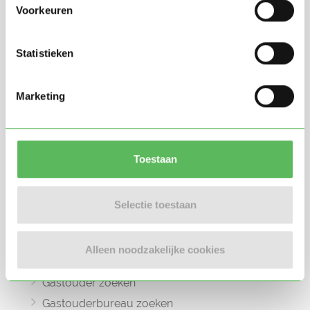
Voorkeuren
Statistieken
Oppasland is een online platform opgericht
in 2017, bedoeld om ouders, oppassers en
Marketing
gastouders met elkaar in contact te
brengen.
Toestaan
Selectie toestaan
Informatie
Oppas zoeken
Alleen noodzakelijke cookies
Oppaswerk zoeken
Gastouder zoeken
Gastouderbureau zoeken