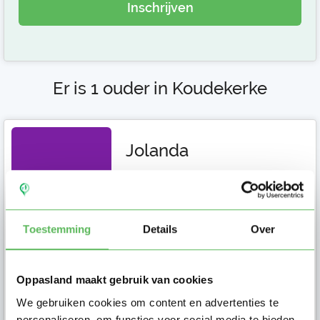
Inschrijven
Er is 1 ouder in Koudekerke
Jolanda
Wie zou er op onze hond en drie
katten kunnen passen? En wel
voor drie weken eind september
en begi...
Toestemming
Details
Over
Oppasland maakt gebruik van cookies
Ouder in
We gebruiken cookies om content en advertenties te
personaliseren, om functies voor social media te bieden