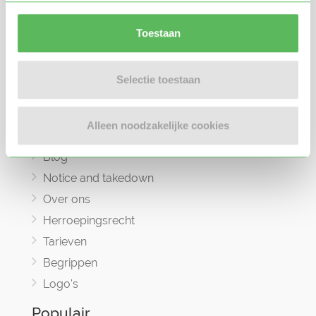
Oppaswerk zoeken
Gastouder zoeken
Toestaan
Gastouderbureau zoeken
Veelgestelde vragen
Selectie toestaan
Contact
Algemene voorwaarden
Alleen noodzakelijke cookies
Privacyverklaring
Blog
Notice and takedown
Over ons
Herroepingsrecht
Tarieven
Begrippen
Logo's
Populair