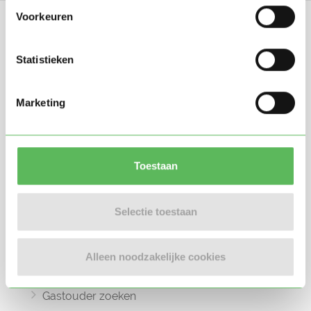
Voorkeuren
Statistieken
Oppasland is een online platform opgericht
Marketing
in 2017, bedoeld om ouders, oppassers en
gastouders met elkaar in contact te
brengen.
Toestaan
Selectie toestaan
Informatie
Oppas zoeken
Alleen noodzakelijke cookies
Oppaswerk zoeken
Gastouder zoeken