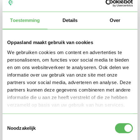
Toestemming
Details
Over
Oppasland maakt gebruik van cookies
We gebruiken cookies om content en advertenties te
personaliseren, om functies voor social media te bieden
en om ons websiteverkeer te analyseren. Ook delen we
Stuur mij nieuwe profielen in mijn omgeving per
e-mail
informatie over uw gebruik van onze site met onze
Door te registreren ga je akkoord met de
Algemene
partners voor social media, adverteren en analyse. Deze
voorwaarden
van Oppasland.
partners kunnen deze gegevens combineren met andere
informatie die u aan ze heeft verstrekt of die ze hebben
verzameld op basis van uw gebruik van hun services.
Gratis aanmelden
Toestemmingsselectie
Noodzakelijk