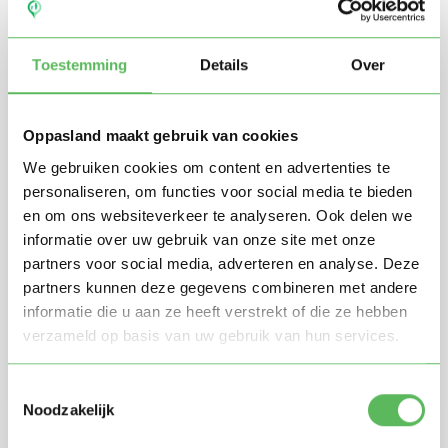
Toestemming
Details
Over
Oppasland maakt gebruik van cookies
We gebruiken cookies om content en advertenties te
personaliseren, om functies voor social media te bieden
en om ons websiteverkeer te analyseren. Ook delen we
Stuur mij nieuwe profielen in mijn omgeving per
e-mail
informatie over uw gebruik van onze site met onze
Door te registreren ga je akkoord met de
Algemene
partners voor social media, adverteren en analyse. Deze
voorwaarden
van Oppasland.
partners kunnen deze gegevens combineren met andere
informatie die u aan ze heeft verstrekt of die ze hebben
verzameld op basis van uw gebruik van hun services.
Gratis aanmelden
Toestemmingsselectie
Noodzakelijk