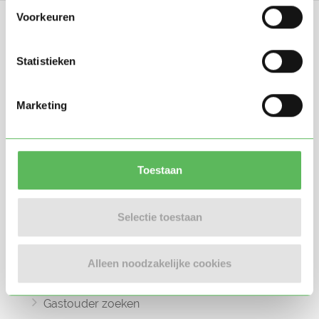
Voorkeuren
Statistieken
Oppasland is een online platform opgericht
Marketing
in 2017, bedoeld om ouders, oppassers en
gastouders met elkaar in contact te
brengen.
Toestaan
Selectie toestaan
Informatie
Oppas zoeken
Alleen noodzakelijke cookies
Oppaswerk zoeken
Gastouder zoeken