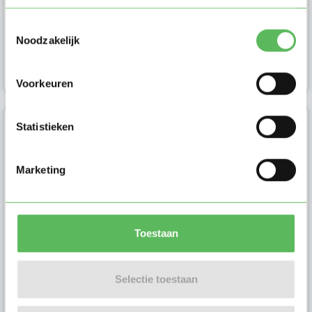
Toestemmingsselectie
Noodzakelijk
Ouder in Breda
Voorkeuren
Statistieken
Meike
Ik ben Meike en ik ben op zoek
Marketing
naar een oppas in Breda. Stuur mij
een bericht als je meer vragen
hebt.
Toestaan
Selectie toestaan
Vraagouder in
Breda