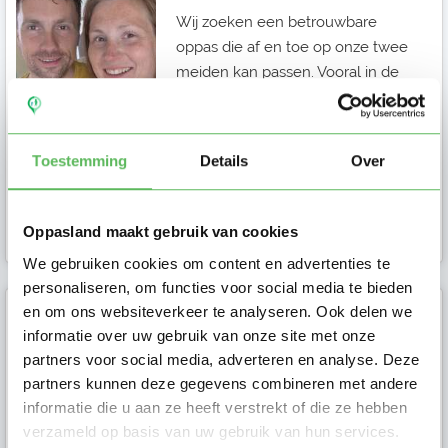
Wij zoeken een betrouwbare
oppas die af en toe op onze twee
meiden kan passen. Vooral in de
avondure...
Toestemming
Details
Over
Ouder in
Prinsenbeek
Oppasland maakt gebruik van cookies
We gebruiken cookies om content en advertenties te
personaliseren, om functies voor social media te bieden
en om ons websiteverkeer te analyseren. Ook delen we
Bloem
informatie over uw gebruik van onze site met onze
partners voor social media, adverteren en analyse. Deze
Ik ben Bloem en ik ben op zoek
partners kunnen deze gegevens combineren met andere
naar een oppas in Breda. Stuur mij
informatie die u aan ze heeft verstrekt of die ze hebben
een bericht als je meer vragen
verzameld op basis van uw gebruik van hun services.
hebt.