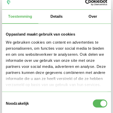
Toestemming
Details
Over
Oppasland maakt gebruik van cookies
We gebruiken cookies om content en advertenties te
personaliseren, om functies voor social media te bieden
en om ons websiteverkeer te analyseren. Ook delen we
Stuur mij nieuwe profielen in mijn omgeving per
e-mail
informatie over uw gebruik van onze site met onze
Door te registreren ga je akkoord met de
Algemene
partners voor social media, adverteren en analyse. Deze
voorwaarden
van Oppasland.
partners kunnen deze gegevens combineren met andere
informatie die u aan ze heeft verstrekt of die ze hebben
verzameld op basis van uw gebruik van hun services.
Gratis aanmelden
Toestemmingsselectie
Noodzakelijk