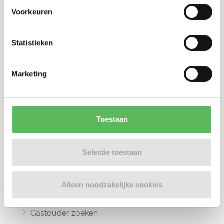
Voorkeuren
Statistieken
Oppasland is een online platform opgericht
Marketing
in 2017, bedoeld om ouders, oppassers en
gastouders met elkaar in contact te
brengen.
Toestaan
Selectie toestaan
Informatie
Oppas zoeken
Alleen noodzakelijke cookies
Oppaswerk zoeken
Gastouder zoeken