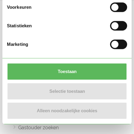
Voorkeuren
Statistieken
Oppasland is een online platform opgericht
Marketing
in 2017, bedoeld om ouders, oppassers en
gastouders met elkaar in contact te
brengen.
Toestaan
Selectie toestaan
Informatie
Oppas zoeken
Alleen noodzakelijke cookies
Oppaswerk zoeken
Gastouder zoeken