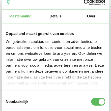
Toestemming
Details
Over
Oppasland maakt gebruik van cookies
We gebruiken cookies om content en advertenties te
personaliseren, om functies voor social media te bieden
en om ons websiteverkeer te analyseren. Ook delen we
Stuur mij nieuwe profielen in mijn omgeving per
e-mail
informatie over uw gebruik van onze site met onze
Door te registreren ga je akkoord met de
Algemene
partners voor social media, adverteren en analyse. Deze
voorwaarden
van Oppasland.
partners kunnen deze gegevens combineren met andere
informatie die u aan ze heeft verstrekt of die ze hebben
verzameld op basis van uw gebruik van hun services.
Gratis aanmelden
Toestemmingsselectie
Noodzakelijk