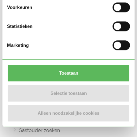
Voorkeuren
Statistieken
Oppasland is een online platform opgericht
Marketing
in 2017, bedoeld om ouders, oppassers en
gastouders met elkaar in contact te
brengen.
Toestaan
Selectie toestaan
Informatie
Oppas zoeken
Alleen noodzakelijke cookies
Oppaswerk zoeken
Gastouder zoeken