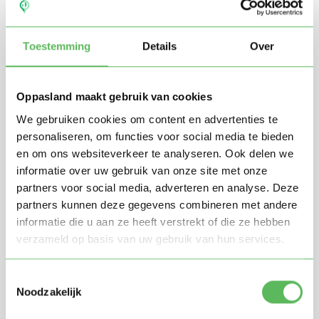
Toestemming
Details
Over
Oppasland maakt gebruik van cookies
We gebruiken cookies om content en advertenties te
personaliseren, om functies voor social media te bieden
en om ons websiteverkeer te analyseren. Ook delen we
Stuur mij nieuwe profielen in mijn omgeving per
e-mail
informatie over uw gebruik van onze site met onze
Door te registreren ga je akkoord met de
Algemene
partners voor social media, adverteren en analyse. Deze
voorwaarden
van Oppasland.
partners kunnen deze gegevens combineren met andere
informatie die u aan ze heeft verstrekt of die ze hebben
verzameld op basis van uw gebruik van hun services.
Gratis aanmelden
Toestemmingsselectie
Noodzakelijk