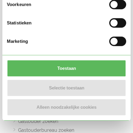
Voorkeuren
Statistieken
Oppasland is een online platform opgericht
in 2017, bedoeld om ouders, oppassers en
Marketing
gastouders met elkaar in contact te
brengen.
Toestaan
Selectie toestaan
Informatie
Oppas zoeken
Alleen noodzakelijke cookies
Oppaswerk zoeken
Gastouder zoeken
Gastouderbureau zoeken