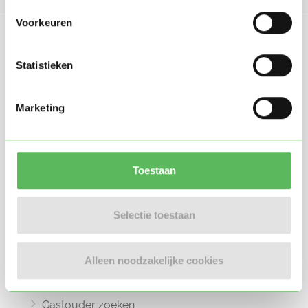
Voorkeuren
Statistieken
Oppasland is een online platform opgericht
Marketing
in 2017, bedoeld om ouders, oppassers en
gastouders met elkaar in contact te
brengen.
Toestaan
Selectie toestaan
Informatie
Alleen noodzakelijke cookies
Oppas zoeken
Oppaswerk zoeken
Gastouder zoeken