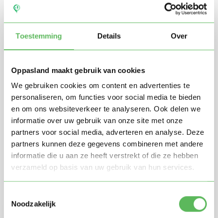
Toestemming
Details
Over
Oppasland maakt gebruik van cookies
We gebruiken cookies om content en advertenties te
personaliseren, om functies voor social media te bieden
en om ons websiteverkeer te analyseren. Ook delen we
Stuur mij nieuwe profielen in mijn omgeving per
informatie over uw gebruik van onze site met onze
e-mail
partners voor social media, adverteren en analyse. Deze
Door te registreren ga je akkoord met de
Algemene
partners kunnen deze gegevens combineren met andere
voorwaarden
van Oppasland.
informatie die u aan ze heeft verstrekt of die ze hebben
verzameld op basis van uw gebruik van hun services.
Gratis aanmelden
Toestemmingsselectie
Noodzakelijk