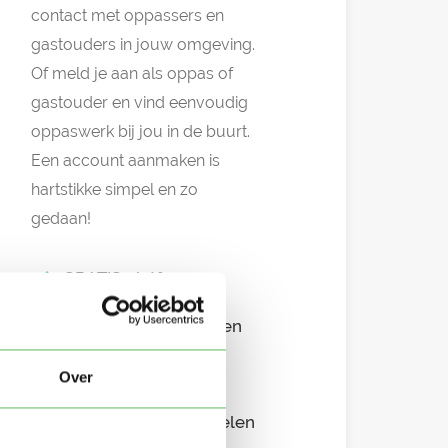
contact met oppassers en
gastouders in jouw omgeving.
Of meld je aan als oppas of
gastouder en vind eenvoudig
oppaswerk bij jou in de buurt.
Een account aanmaken is
hartstikke simpel en zo
gedaan!
GRATIS platform
Eenvoudig aanmelden
Snel in contact
Over
Overzichtelijke profielen