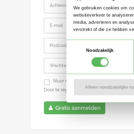
We gebruiken cookies om cont
websiteverkeer te analyseren
media, adverteren en analys
verstrekt of die ze hebben v
Toestemmingsselectie
Noodzakelijk
Stuur mij nieuwe profielen in mijn omg
Alleen noodzakelijke c
Door te registreren ga je akkoord met de
A
Gratis aanmelden