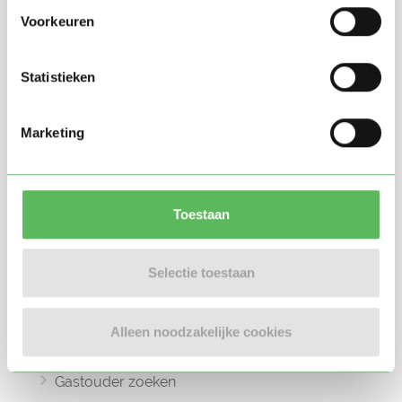
Voorkeuren
Statistieken
Oppasland is een online platform opgericht
Marketing
in 2017, bedoeld om ouders, oppassers en
gastouders met elkaar in contact te
brengen.
Toestaan
Selectie toestaan
Informatie
Oppas zoeken
Alleen noodzakelijke cookies
Oppaswerk zoeken
Gastouder zoeken