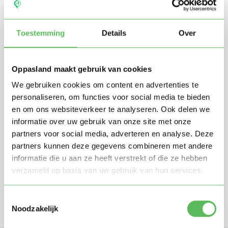
Toestemming
Details
Over
Oppasland maakt gebruik van cookies
We gebruiken cookies om content en advertenties te
personaliseren, om functies voor social media te bieden
en om ons websiteverkeer te analyseren. Ook delen we
Stuur mij nieuwe profielen in mijn omgeving per
e-mail
informatie over uw gebruik van onze site met onze
Door te registreren ga je akkoord met de
Algemene
partners voor social media, adverteren en analyse. Deze
voorwaarden
van Oppasland.
partners kunnen deze gegevens combineren met andere
informatie die u aan ze heeft verstrekt of die ze hebben
verzameld op basis van uw gebruik van hun services.
Gratis aanmelden
Toestemmingsselectie
Noodzakelijk