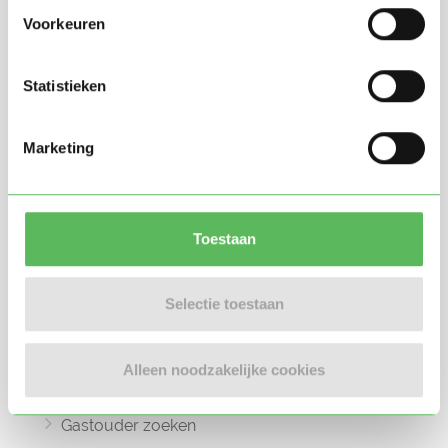
Voorkeuren
Statistieken
Oppasland is een online platform opgericht
Marketing
in 2017, bedoeld om ouders, oppassers en
gastouders met elkaar in contact te
brengen.
Toestaan
Selectie toestaan
Informatie
Oppas zoeken
Alleen noodzakelijke cookies
Oppaswerk zoeken
Gastouder zoeken