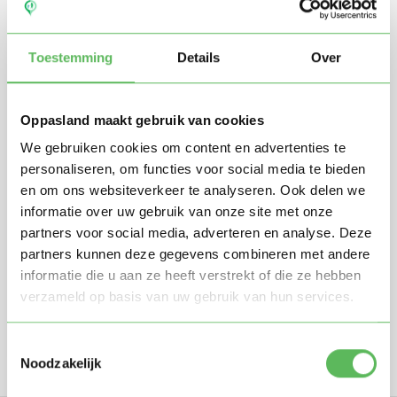
Toestemming
Details
Over
Oppasland maakt gebruik van cookies
We gebruiken cookies om content en advertenties te
personaliseren, om functies voor social media te bieden
en om ons websiteverkeer te analyseren. Ook delen we
Stuur mij nieuwe profielen in mijn omgeving per
e-mail
informatie over uw gebruik van onze site met onze
Door te registreren ga je akkoord met de
Algemene
partners voor social media, adverteren en analyse. Deze
voorwaarden
van Oppasland.
partners kunnen deze gegevens combineren met andere
informatie die u aan ze heeft verstrekt of die ze hebben
verzameld op basis van uw gebruik van hun services.
Gratis aanmelden
Toestemmingsselectie
Noodzakelijk