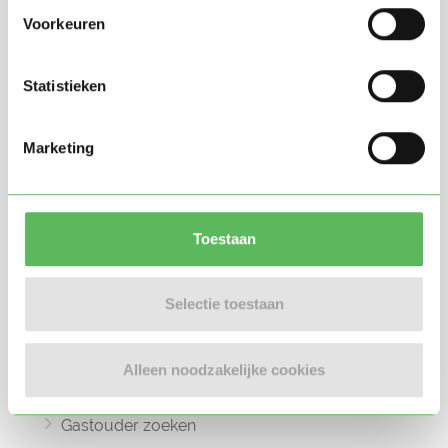
Voorkeuren
Statistieken
Oppasland is een online platform opgericht
Marketing
in 2017, bedoeld om ouders, oppassers en
gastouders met elkaar in contact te
brengen.
Toestaan
Selectie toestaan
Informatie
Oppas zoeken
Alleen noodzakelijke cookies
Oppaswerk zoeken
Gastouder zoeken