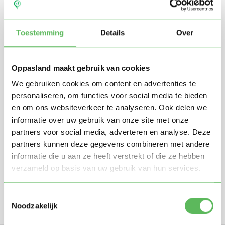
Toestemming
Details
Over
Oppasland maakt gebruik van cookies
We gebruiken cookies om content en advertenties te
personaliseren, om functies voor social media te bieden
en om ons websiteverkeer te analyseren. Ook delen we
Stuur mij nieuwe profielen in mijn omgeving per
e-mail
informatie over uw gebruik van onze site met onze
Door te registreren ga je akkoord met de
Algemene
partners voor social media, adverteren en analyse. Deze
voorwaarden
van Oppasland.
partners kunnen deze gegevens combineren met andere
informatie die u aan ze heeft verstrekt of die ze hebben
verzameld op basis van uw gebruik van hun services.
Gratis aanmelden
Toestemmingsselectie
Noodzakelijk