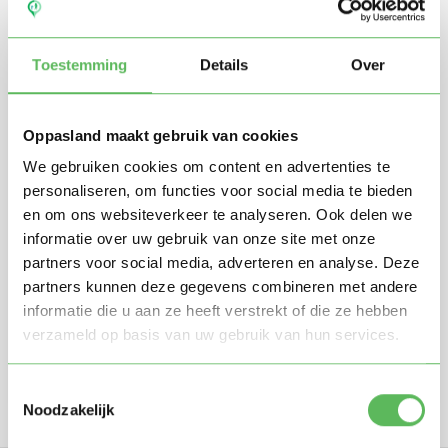
Toestemming
Details
Over
Oppasland maakt gebruik van cookies
We gebruiken cookies om content en advertenties te
personaliseren, om functies voor social media te bieden
en om ons websiteverkeer te analyseren. Ook delen we
Stuur mij nieuwe profielen in mijn omgeving per
e-mail
informatie over uw gebruik van onze site met onze
Door te registreren ga je akkoord met de
Algemene
partners voor social media, adverteren en analyse. Deze
voorwaarden
van Oppasland.
partners kunnen deze gegevens combineren met andere
informatie die u aan ze heeft verstrekt of die ze hebben
verzameld op basis van uw gebruik van hun services.
Gratis aanmelden
Toestemmingsselectie
Noodzakelijk