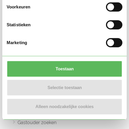
Voorkeuren
Statistieken
Oppasland is een online platform opgericht
Marketing
in 2017, bedoeld om ouders, oppassers en
gastouders met elkaar in contact te
brengen.
Toestaan
Selectie toestaan
Informatie
Oppas zoeken
Alleen noodzakelijke cookies
Oppaswerk zoeken
Gastouder zoeken