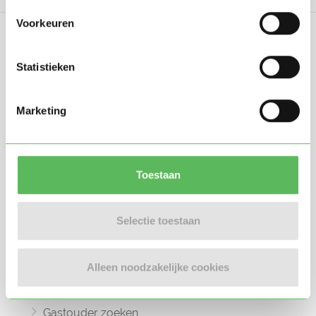
Voorkeuren
Statistieken
Oppasland is een online platform opgericht
Marketing
in 2017, bedoeld om ouders, oppassers en
gastouders met elkaar in contact te
brengen.
Toestaan
Selectie toestaan
Informatie
Alleen noodzakelijke cookies
Oppas zoeken
Oppaswerk zoeken
Gastouder zoeken