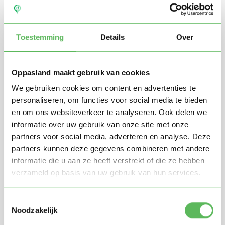
Toestemming
Details
Over
Oppasland maakt gebruik van cookies
We gebruiken cookies om content en advertenties te
personaliseren, om functies voor social media te bieden
en om ons websiteverkeer te analyseren. Ook delen we
Stuur mij nieuwe profielen in mijn omgeving per
informatie over uw gebruik van onze site met onze
e-mail
partners voor social media, adverteren en analyse. Deze
Door te registreren ga je akkoord met de
Algemene
partners kunnen deze gegevens combineren met andere
voorwaarden
van Oppasland.
informatie die u aan ze heeft verstrekt of die ze hebben
verzameld op basis van uw gebruik van hun services.
Gratis aanmelden
Toestemmingsselectie
Noodzakelijk