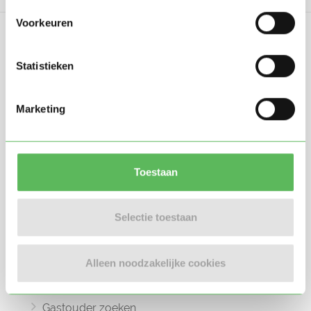
Voorkeuren
Statistieken
Oppasland is een online platform opgericht
Marketing
in 2017, bedoeld om ouders, oppassers en
gastouders met elkaar in contact te
brengen.
Toestaan
Selectie toestaan
Informatie
Alleen noodzakelijke cookies
Oppas zoeken
Oppaswerk zoeken
Gastouder zoeken