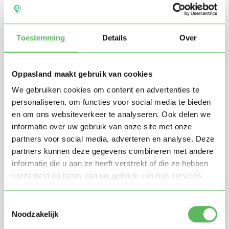
Toestemming
Details
Over
Oppasland maakt gebruik van cookies
We gebruiken cookies om content en advertenties te
personaliseren, om functies voor social media te bieden
en om ons websiteverkeer te analyseren. Ook delen we
Stuur mij nieuwe profielen in mijn omgeving per
informatie over uw gebruik van onze site met onze
e-mail
partners voor social media, adverteren en analyse. Deze
Door te registreren ga je akkoord met de
Algemene
partners kunnen deze gegevens combineren met andere
voorwaarden
van Oppasland.
informatie die u aan ze heeft verstrekt of die ze hebben
verzameld op basis van uw gebruik van hun services.
Gratis aanmelden
Toestemmingsselectie
Noodzakelijk