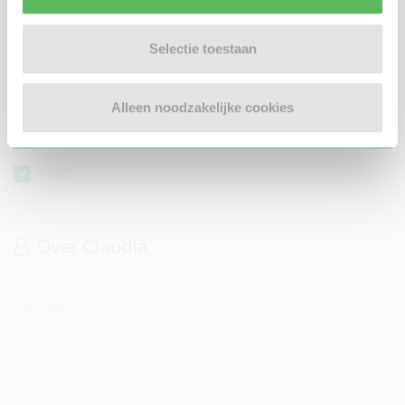
Talen
Nederlands
Selectie toestaan
Engels
Spaans
Alleen noodzakelijke cookies
Opleiding
HBO
Over Claudia
35
jaar
meer dan 10 jaar
ervaring
Ervaring met leeftijdsgroepen:
Account only