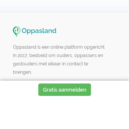
Rookt niet
Oppaslocatie:
bij ouders thuis
Heeft zelf geen kinderen
Oppasland is een online platform opgericht
in 2017, bedoeld om ouders, oppassers en
In bezit van een rijbewijs
gastouders met elkaar in contact te
brengen.
Auto beschikbaar
Beschikbaar vanaf:
Gratis aanmelden
Account only
Informatie
Uurtarief:
Account only
Oppas zoeken
Oppaswerk zoeken