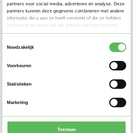
partners voor social media, adverteren en analyse. Deze
als gezinsassistent. Ik ben verantwoordelijk,
partners kunnen deze gegevens combineren met andere
geduldig, betrouwbaar en vind het leuk om met
informatie die u aan ze heeft verstrekt of die ze hebben
kinderen om te gaan. Ik help graag met spelen,
verzameld op basis van uw gebruik van hun services.
voorlezen, maaltijden bereiden en
bedtijdroutines. Ik spreek Spaans en Engels en
Toestemmingsselectie
Noodzakelijk
woon sinds 2019 in Nederland. Ik ben
beschikbaar in de avonden en weekenden. Ik
Laat meer zien
Voorkeuren
kijk e
Extra vaardigheden
Statistieken
Geduldig
Marketing
Huiswerkbegeleiding
Knutselen
Voorlezen
Toestaan