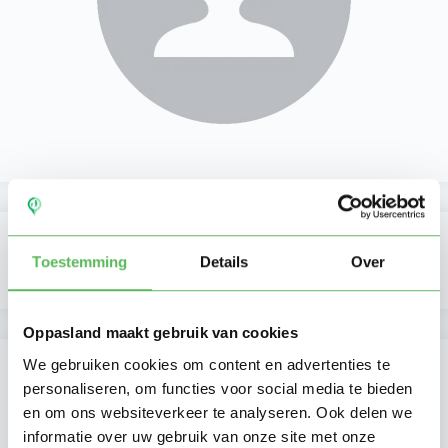
Delen
Favoriet
Toestemming
Details
Over
Oppasland maakt gebruik van cookies
Hallo, ik ben Claudia
We gebruiken cookies om content en advertenties te
personaliseren, om functies voor social media te bieden
Hallo! Mijn naam is Claudia. Ik heb meerdere
en om ons websiteverkeer te analyseren. Ook delen we
informatie over uw gebruik van onze site met onze
jaren ervaring in de kinderopvang als au pair en