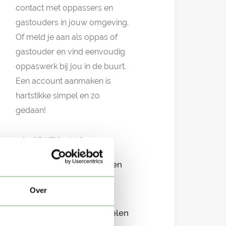
contact met oppassers en
gastouders in jouw omgeving.
Of meld je aan als oppas of
gastouder en vind eenvoudig
oppaswerk bij jou in de buurt.
Een account aanmaken is
hartstikke simpel en zo
gedaan!
GRATIS platform
Eenvoudig aanmelden
Snel in contact
Over
Overzichtelijke profielen