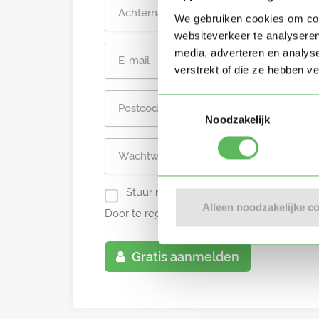
We gebruiken cookies om cont
websiteverkeer te analyseren
media, adverteren en analys
verstrekt of die ze hebben v
Toestemmingsselectie
Noodzakelijk
Stuur mij nieuwe profielen in mijn omg
Alleen noodzakelijke c
Door te registreren ga je akkoord met de
A
Gratis aanmelden