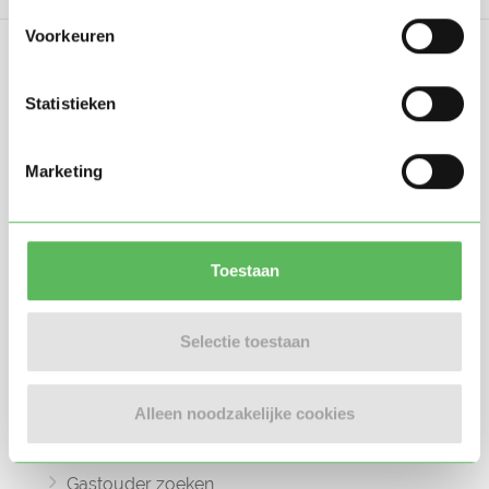
Voorkeuren
Statistieken
Oppasland is een online platform opgericht
Marketing
in 2017, bedoeld om ouders, oppassers en
gastouders met elkaar in contact te
brengen.
Toestaan
Selectie toestaan
Informatie
Alleen noodzakelijke cookies
Oppas zoeken
Oppaswerk zoeken
Gastouder zoeken