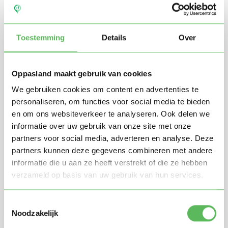
Toestemming
Details
Over
Oppasland maakt gebruik van cookies
We gebruiken cookies om content en advertenties te
personaliseren, om functies voor social media te bieden
en om ons websiteverkeer te analyseren. Ook delen we
Stuur mij nieuwe profielen in mijn omgeving per
informatie over uw gebruik van onze site met onze
e-mail
partners voor social media, adverteren en analyse. Deze
Door te registreren ga je akkoord met de
Algemene
partners kunnen deze gegevens combineren met andere
voorwaarden
van Oppasland.
informatie die u aan ze heeft verstrekt of die ze hebben
verzameld op basis van uw gebruik van hun services.
Gratis aanmelden
Toestemmingsselectie
Noodzakelijk