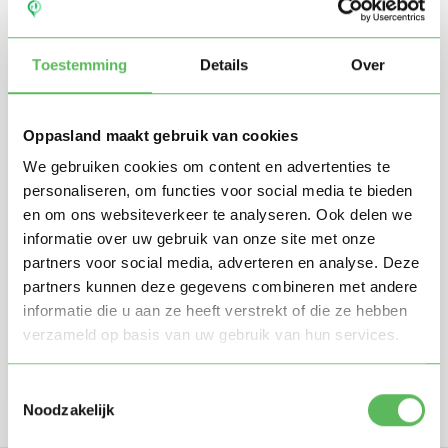
Toestemming
Details
Over
Oppasland maakt gebruik van cookies
We gebruiken cookies om content en advertenties te
personaliseren, om functies voor social media te bieden
en om ons websiteverkeer te analyseren. Ook delen we
Stuur mij nieuwe profielen in mijn omgeving per
e-mail
informatie over uw gebruik van onze site met onze
Door te registreren ga je akkoord met de
Algemene
partners voor social media, adverteren en analyse. Deze
voorwaarden
van Oppasland.
partners kunnen deze gegevens combineren met andere
informatie die u aan ze heeft verstrekt of die ze hebben
verzameld op basis van uw gebruik van hun services.
Gratis aanmelden
Toestemmingsselectie
Noodzakelijk