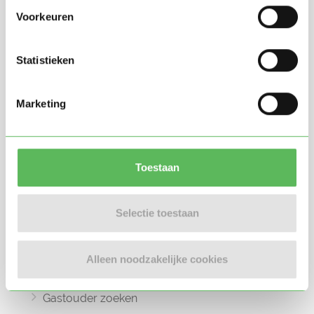
Voorkeuren
Statistieken
Oppasland is een online platform opgericht
Marketing
in 2017, bedoeld om ouders, oppassers en
gastouders met elkaar in contact te
brengen.
Toestaan
Selectie toestaan
Informatie
Oppas zoeken
Alleen noodzakelijke cookies
Oppaswerk zoeken
Gastouder zoeken