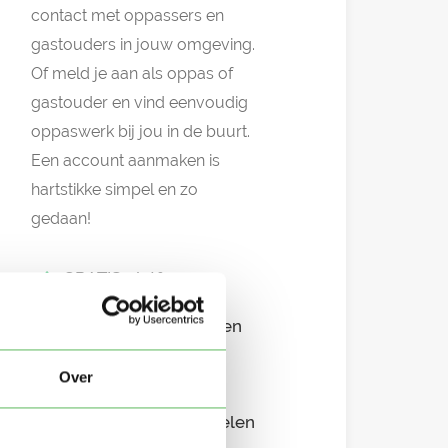
contact met oppassers en
gastouders in jouw omgeving.
Of meld je aan als oppas of
gastouder en vind eenvoudig
oppaswerk bij jou in de buurt.
Een account aanmaken is
hartstikke simpel en zo
gedaan!
GRATIS platform
Eenvoudig aanmelden
Snel in contact
Over
Overzichtelijke profielen