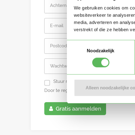
We gebruiken cookies om cont
websiteverkeer te analyseren
media, adverteren en analys
verstrekt of die ze hebben v
Toestemmingsselectie
Noodzakelijk
Stuur mij nieuwe profielen in mijn omg
Alleen noodzakelijke c
Door te registreren ga je akkoord met de
A
Gratis aanmelden