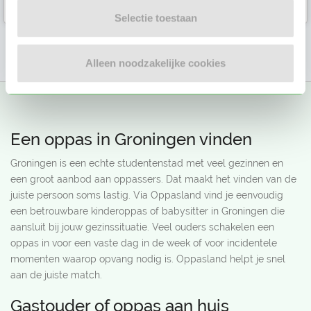
Selectie toestaan
…
1
8
9
10
11
12
13
14
Alleen noodzakelijke cookies
Een oppas in Groningen vinden
Groningen is een echte studentenstad met veel gezinnen en
een groot aanbod aan oppassers. Dat maakt het vinden van de
juiste persoon soms lastig. Via Oppasland vind je eenvoudig
een betrouwbare kinderoppas of babysitter in Groningen die
aansluit bij jouw gezinssituatie. Veel ouders schakelen een
oppas in voor een vaste dag in de week of voor incidentele
momenten waarop opvang nodig is. Oppasland helpt je snel
aan de juiste match.
Gastouder of oppas aan huis