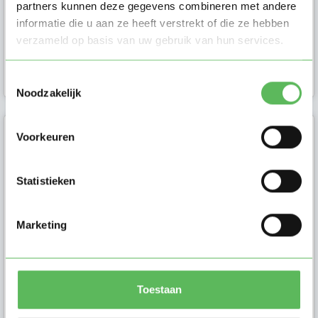
partners kunnen deze gegevens combineren met andere
informatie die u aan ze heeft verstrekt of die ze hebben
verzameld op basis van uw gebruik van hun services.
Oppas in
Groningen
Toestemmingsselectie
Noodzakelijk
Voorkeuren
Daphne (22)
Hi ouders! Mijn naam is Daphne, ik
Statistieken
ben 21 jaar en ik ben op zoek naar
een leuk oppasgezin in de o...
Marketing
Toestaan
Oppas in
Groningen