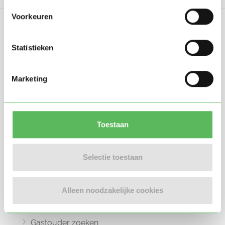
Voorkeuren
Statistieken
Oppasland is een online platform opgericht
Marketing
in 2017, bedoeld om ouders, oppassers en
gastouders met elkaar in contact te
brengen.
Toestaan
Selectie toestaan
Informatie
Alleen noodzakelijke cookies
Oppas zoeken
Oppaswerk zoeken
Gastouder zoeken