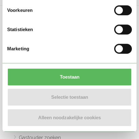
Voorkeuren
Statistieken
Oppasland is een online platform opgericht
Marketing
in 2017, bedoeld om ouders, oppassers en
gastouders met elkaar in contact te
brengen.
Toestaan
Selectie toestaan
Informatie
Alleen noodzakelijke cookies
Oppas zoeken
Oppaswerk zoeken
Gastouder zoeken