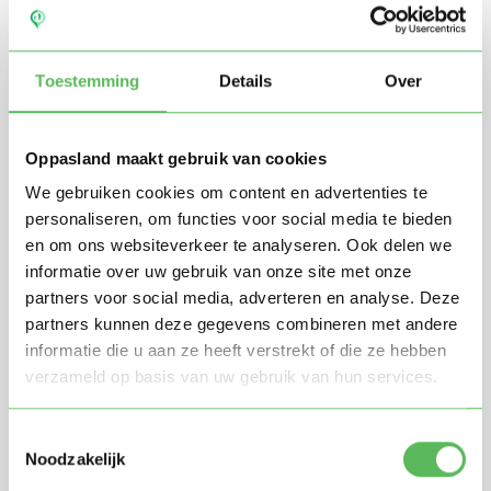
Toestemming
Details
Over
Oppasland maakt gebruik van cookies
We gebruiken cookies om content en advertenties te
personaliseren, om functies voor social media te bieden
en om ons websiteverkeer te analyseren. Ook delen we
Stuur mij nieuwe profielen in mijn omgeving per
informatie over uw gebruik van onze site met onze
e-mail
partners voor social media, adverteren en analyse. Deze
Door te registreren ga je akkoord met de
Algemene
partners kunnen deze gegevens combineren met andere
voorwaarden
van Oppasland.
informatie die u aan ze heeft verstrekt of die ze hebben
verzameld op basis van uw gebruik van hun services.
Gratis aanmelden
Toestemmingsselectie
Noodzakelijk