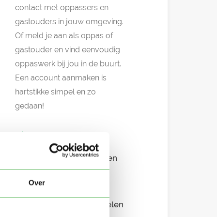
contact met oppassers en
gastouders in jouw omgeving.
Of meld je aan als oppas of
gastouder en vind eenvoudig
oppaswerk bij jou in de buurt.
Een account aanmaken is
hartstikke simpel en zo
gedaan!
GRATIS platform
Eenvoudig aanmelden
Snel in contact
Over
Overzichtelijke profielen