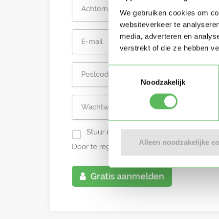
We gebruiken cookies om cont
websiteverkeer te analyseren
media, adverteren en analys
verstrekt of die ze hebben v
Toestemmingsselectie
Noodzakelijk
Stuur mij nieuwe profielen in mijn omg
Alleen noodzakelijke c
Door te registreren ga je akkoord met de
A
Gratis aanmelden