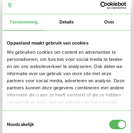
Toestemming
Details
Over
Oppasland maakt gebruik van cookies
We gebruiken cookies om content en advertenties te
personaliseren, om functies voor social media te bieden
en om ons websiteverkeer te analyseren. Ook delen we
Stuur mij nieuwe profielen in mijn omgeving per
informatie over uw gebruik van onze site met onze
e-mail
partners voor social media, adverteren en analyse. Deze
Door te registreren ga je akkoord met de
Algemene
partners kunnen deze gegevens combineren met andere
voorwaarden
van Oppasland.
informatie die u aan ze heeft verstrekt of die ze hebben
verzameld op basis van uw gebruik van hun services.
Gratis aanmelden
Toestemmingsselectie
Noodzakelijk