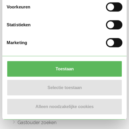
Voorkeuren
Statistieken
Oppasland is een online platform opgericht
Marketing
in 2017, bedoeld om ouders, oppassers en
gastouders met elkaar in contact te
brengen.
Toestaan
Selectie toestaan
Informatie
Oppas zoeken
Alleen noodzakelijke cookies
Oppaswerk zoeken
Gastouder zoeken