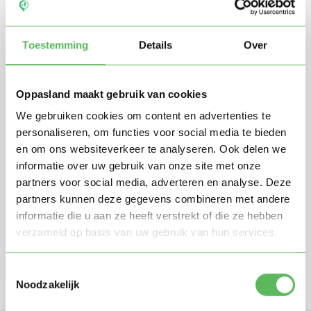
Toestemming
Details
Over
Oppasland maakt gebruik van cookies
We gebruiken cookies om content en advertenties te
personaliseren, om functies voor social media te bieden
en om ons websiteverkeer te analyseren. Ook delen we
Stuur mij nieuwe profielen in mijn omgeving per
e-mail
informatie over uw gebruik van onze site met onze
Door te registreren ga je akkoord met de
Algemene
partners voor social media, adverteren en analyse. Deze
voorwaarden
van Oppasland.
partners kunnen deze gegevens combineren met andere
informatie die u aan ze heeft verstrekt of die ze hebben
verzameld op basis van uw gebruik van hun services.
Gratis aanmelden
Toestemmingsselectie
Noodzakelijk