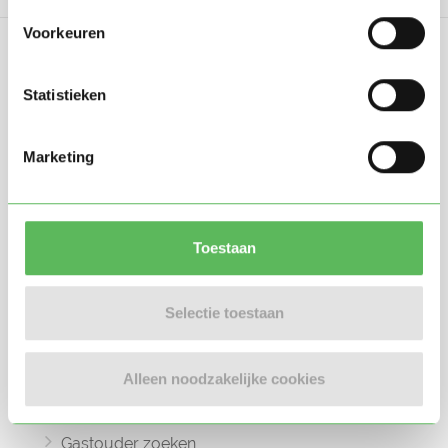
Voorkeuren
Statistieken
Oppasland is een online platform opgericht
Marketing
in 2017, bedoeld om ouders, oppassers en
gastouders met elkaar in contact te
brengen.
Toestaan
Selectie toestaan
Informatie
Alleen noodzakelijke cookies
Oppas zoeken
Oppaswerk zoeken
Gastouder zoeken