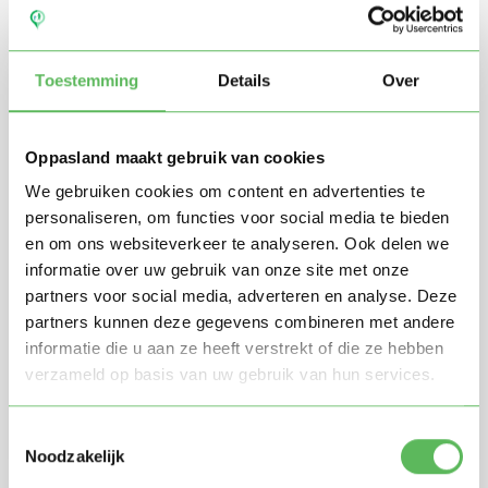
Toestemming
Details
Over
Oppasland maakt gebruik van cookies
We gebruiken cookies om content en advertenties te
personaliseren, om functies voor social media te bieden
en om ons websiteverkeer te analyseren. Ook delen we
Stuur mij nieuwe profielen in mijn omgeving per
informatie over uw gebruik van onze site met onze
e-mail
partners voor social media, adverteren en analyse. Deze
Door te registreren ga je akkoord met de
Algemene
partners kunnen deze gegevens combineren met andere
voorwaarden
van Oppasland.
informatie die u aan ze heeft verstrekt of die ze hebben
verzameld op basis van uw gebruik van hun services.
Gratis aanmelden
Toestemmingsselectie
Noodzakelijk