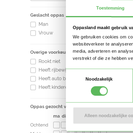
Toestemming
Geslacht oppas
Man
Oppasland maakt gebruik v
Vrouw
We gebruiken cookies om cont
websiteverkeer te analyseren
media, adverteren en analys
Overige voorkeuren
verstrekt of die ze hebben v
Rookt niet
Heeft rijbewijs
Toestemmingsselectie
Heeft auto beschikbaar
Noodzakelijk
Heeft kinderen
Oppas gezocht voor
Alleen noodzakelijke c
ma
di
wo
do
vr
za
zo
Ochtend