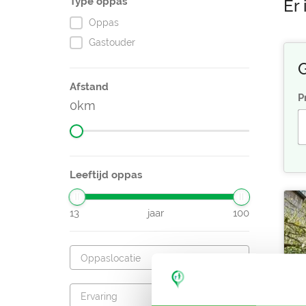
Type oppas
Er 
Oppas
Gastouder
G
Afstand
P
0
Leeftijd oppas
13
jaar
100
Oppaslocatie
Ervaring