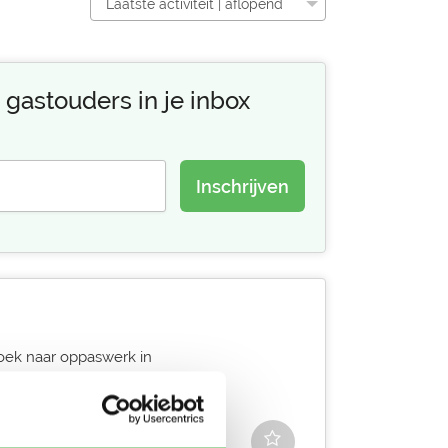
Laatste activiteit | aflopend
 gastouders in je inbox
Inschrijven
oek naar oppaswerk in
 als je meer vragen hebt.