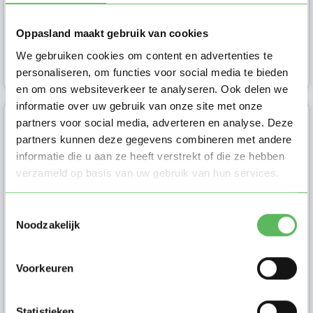
Oppas in
Amsterdam
Oppasland maakt gebruik van cookies
1
We gebruiken cookies om content en advertenties te
3 dagen geleden
personaliseren, om functies voor social media te bieden
en om ons websiteverkeer te analyseren. Ook delen we
informatie over uw gebruik van onze site met onze
partners voor social media, adverteren en analyse. Deze
Marijn (15)
partners kunnen deze gegevens combineren met andere
informatie die u aan ze heeft verstrekt of die ze hebben
Hi ik ben marijn. Ik ben 15 jaar en
verzameld op basis van uw gebruik van hun services.
vind het super leuk om met
kinderen om te gaan. Ik zit nu in 5
Toestemmingsselectie
h...
Noodzakelijk
Voorkeuren
Oppas in
Amsterdam
Statistieken