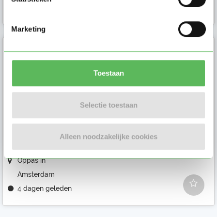
4 dagen geleden
Marketing
Linda Jessy (36)
Toestaan
Hello everyone, Currently in search
of a babysitter here in Amsterdam ,
reliable and experienced bab...
Selectie toestaan
Alleen noodzakelijke cookies
Oppas in
Amsterdam
4 dagen geleden