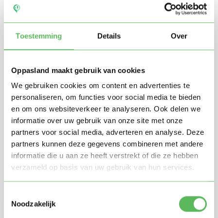
Toestemming
Details
Over
Oppasland maakt gebruik van cookies
We gebruiken cookies om content en advertenties te
personaliseren, om functies voor social media te bieden
en om ons websiteverkeer te analyseren. Ook delen we
Stuur mij nieuwe profielen in mijn omgeving per
informatie over uw gebruik van onze site met onze
e-mail
partners voor social media, adverteren en analyse. Deze
Door te registreren ga je akkoord met de
Algemene
partners kunnen deze gegevens combineren met andere
voorwaarden
van Oppasland.
informatie die u aan ze heeft verstrekt of die ze hebben
verzameld op basis van uw gebruik van hun services.
Gratis aanmelden
Toestemmingsselectie
Noodzakelijk