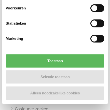
Voorkeuren
Statistieken
Oppasland is een online platform opgericht
Marketing
in 2017, bedoeld om ouders, oppassers en
gastouders met elkaar in contact te
brengen.
Toestaan
Selectie toestaan
Informatie
Alleen noodzakelijke cookies
Oppas zoeken
Oppaswerk zoeken
Gastouder zoeken