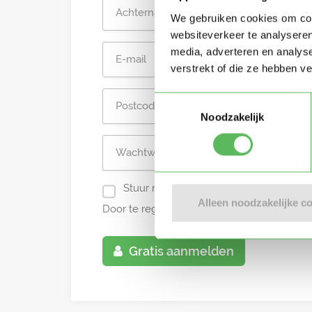
We gebruiken cookies om cont
websiteverkeer te analyseren
media, adverteren en analys
verstrekt of die ze hebben v
Toestemmingsselectie
Noodzakelijk
Stuur mij nieuwe profielen in mijn omg
Alleen noodzakelijke c
Door te registreren ga je akkoord met de
A
Gratis aanmelden