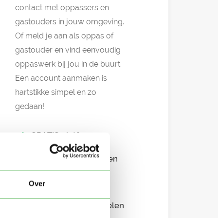
contact met oppassers en
gastouders in jouw omgeving.
Of meld je aan als oppas of
gastouder en vind eenvoudig
oppaswerk bij jou in de buurt.
Een account aanmaken is
hartstikke simpel en zo
gedaan!
GRATIS platform
Eenvoudig aanmelden
Snel in contact
Over
Overzichtelijke profielen