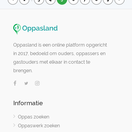
Oppasland is een online platform opgericht
in 2017, bedoeld om ouders, oppassers en
gastouders met elkaar in contact te
brengen.
Informatie
Oppas zoeken
Oppaswerk zoeken