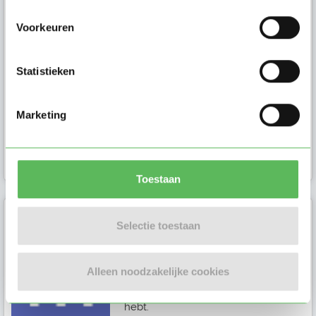
Lieve gastgezin Ik ben Simona en
Voorkeuren
ik woon in Abcoude.Sinds jongs af
aan was ik gek op kinderen.Ik k...
Statistieken
Marketing
Gastouder in
Abcoude
Toestaan
Mo
Selectie toestaan
Ik ben Mo en ik ben op zoek naar
oppaswerk in Amsterdam. Stuur mij
Alleen noodzakelijke cookies
een bericht als je meer vragen
hebt.