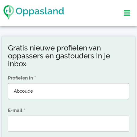
Gratis nieuwe profielen van
oppassers en gastouders in je
inbox
Profielen in
E-mail