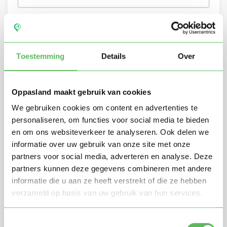
Toestemming
Details
Over
Oppasland maakt gebruik van cookies
We gebruiken cookies om content en advertenties te
personaliseren, om functies voor social media te bieden
en om ons websiteverkeer te analyseren. Ook delen we
informatie over uw gebruik van onze site met onze
Stuur mij nieuwe profielen in mijn omgeving per
partners voor social media, adverteren en analyse. Deze
e-mail
partners kunnen deze gegevens combineren met andere
Door te registreren ga je akkoord met de
Algemene
informatie die u aan ze heeft verstrekt of die ze hebben
voorwaarden
van Oppasland.
verzameld op basis van uw gebruik van hun services.
Gratis aanmelden
Toestemmingsselectie