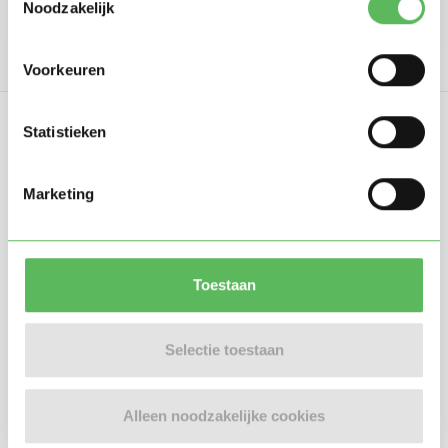
Noodzakelijk
Voorkeuren
Statistieken
Marketing
Oppasland is een online platform opgericht
in 2017, bedoeld om ouders, oppassers en
gastouders met elkaar in contact te
Toestaan
brengen.
Selectie toestaan
Informatie
Alleen noodzakelijke cookies