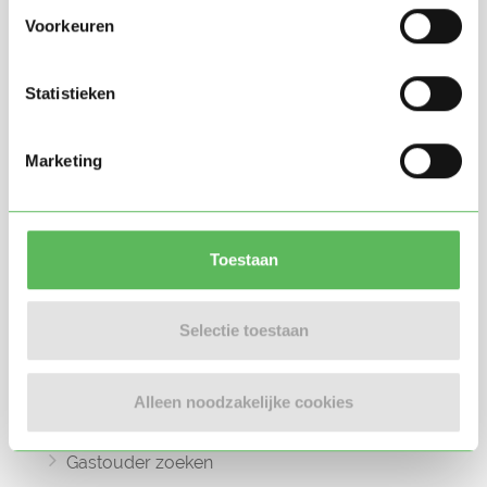
Voorkeuren
Statistieken
Oppasland is een online platform opgericht
Marketing
in 2017, bedoeld om ouders, oppassers en
gastouders met elkaar in contact te
brengen.
Toestaan
Selectie toestaan
Informatie
Oppas zoeken
Alleen noodzakelijke cookies
Oppaswerk zoeken
Gastouder zoeken