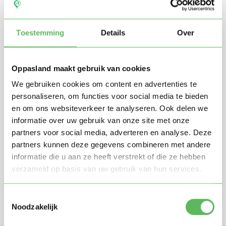
Toestemming
Details
Over
Oppasland maakt gebruik van cookies
We gebruiken cookies om content en advertenties te
personaliseren, om functies voor social media te bieden
en om ons websiteverkeer te analyseren. Ook delen we
Stuur mij nieuwe profielen in mijn omgeving per
e-mail
informatie over uw gebruik van onze site met onze
Door te registreren ga je akkoord met de
Algemene
partners voor social media, adverteren en analyse. Deze
voorwaarden
van Oppasland.
partners kunnen deze gegevens combineren met andere
informatie die u aan ze heeft verstrekt of die ze hebben
verzameld op basis van uw gebruik van hun services.
Gratis aanmelden
Toestemmingsselectie
Noodzakelijk