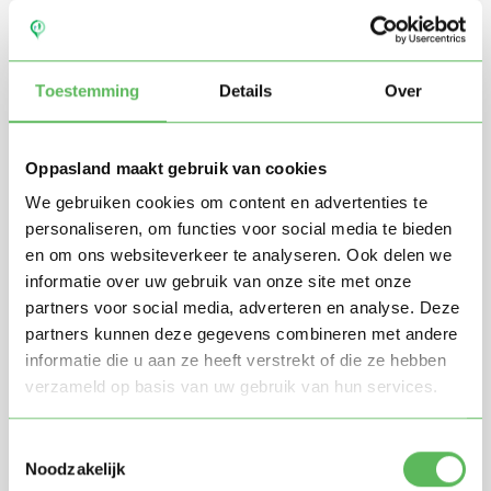
Toestemming
Details
Over
Oppasland maakt gebruik van cookies
We gebruiken cookies om content en advertenties te
personaliseren, om functies voor social media te bieden
en om ons websiteverkeer te analyseren. Ook delen we
Stuur mij nieuwe profielen in mijn omgeving per
informatie over uw gebruik van onze site met onze
e-mail
partners voor social media, adverteren en analyse. Deze
Door te registreren ga je akkoord met de
Algemene
partners kunnen deze gegevens combineren met andere
voorwaarden
van Oppasland.
informatie die u aan ze heeft verstrekt of die ze hebben
verzameld op basis van uw gebruik van hun services.
Gratis aanmelden
Toestemmingsselectie
Noodzakelijk