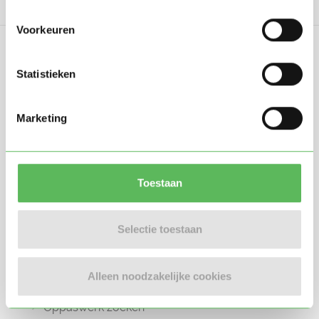
Voorkeuren
Statistieken
Oppasland is een online platform opgericht
Marketing
in 2017, bedoeld om ouders, oppassers en
gastouders met elkaar in contact te
brengen.
Toestaan
Selectie toestaan
Informatie
Alleen noodzakelijke cookies
Oppas zoeken
Oppaswerk zoeken