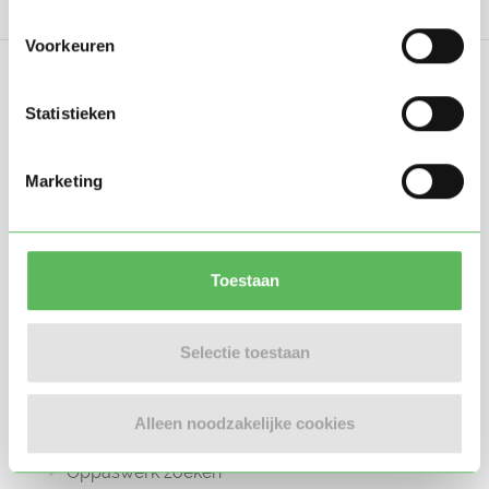
Voorkeuren
Statistieken
Oppasland is een online platform opgericht
Marketing
in 2017, bedoeld om ouders, oppassers en
gastouders met elkaar in contact te
brengen.
Toestaan
Selectie toestaan
Informatie
Alleen noodzakelijke cookies
Oppas zoeken
Oppaswerk zoeken