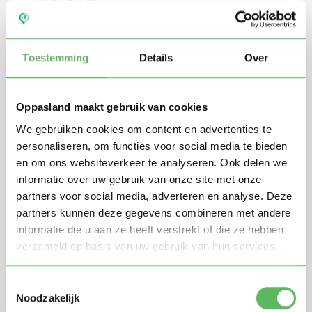
Toestemming
Details
Over
Oppasland maakt gebruik van cookies
We gebruiken cookies om content en advertenties te
personaliseren, om functies voor social media te bieden
en om ons websiteverkeer te analyseren. Ook delen we
Stuur mij nieuwe profielen in mijn omgeving per
informatie over uw gebruik van onze site met onze
e-mail
partners voor social media, adverteren en analyse. Deze
Door te registreren ga je akkoord met de
Algemene
partners kunnen deze gegevens combineren met andere
voorwaarden
van Oppasland.
informatie die u aan ze heeft verstrekt of die ze hebben
verzameld op basis van uw gebruik van hun services.
Gratis aanmelden
Toestemmingsselectie
Noodzakelijk