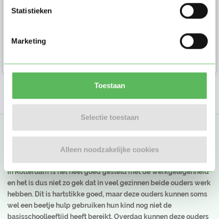
Statistieken
Marketing
Gastouder in
Rotterdam
Toestaan
1
2
Selectie toestaan
Alleen noodzakelijke cookies
Gastouder Rotterdam
In Rotterdam is het heel goed gesteld met de werkgelegenheid
en het is dus niet zo gek dat in veel gezinnen beide ouders werk
hebben. Dit is hartstikke goed, maar deze ouders kunnen soms
wel een beetje hulp gebruiken hun kind nog niet de
basisschoolleeftijd heeft bereikt. Overdag kunnen deze ouders