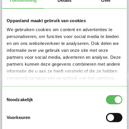
Toestemming
Details
Over
Ik ben Michelle en ik ben op zoek
naar oppaswerk in Rotterdam.
Stuur mij een bericht als je meer
Oppasland maakt gebruik van cookies
vragen hebt.
We gebruiken cookies om content en advertenties te
personaliseren, om functies voor social media te bieden
en om ons websiteverkeer te analyseren. Ook delen we
informatie over uw gebruik van onze site met onze
Gastouder in
partners voor social media, adverteren en analyse. Deze
Rotterdam
partners kunnen deze gegevens combineren met andere
informatie die u aan ze heeft verstrekt of die ze hebben
verzameld op basis van uw gebruik van hun services.
Fouzia (50)
Toestemmingsselectie
Noodzakelijk
Hallo ik ben Fouzia en heb ruim 17
jaar ervaring als oppasser. Ik vind
het leuk om met kinderen te k...
Voorkeuren