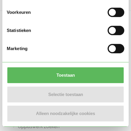
Voorkeuren
Statistieken
Oppasland is een online platform opgericht
Marketing
in 2017, bedoeld om ouders, oppassers en
gastouders met elkaar in contact te
brengen.
Toestaan
Selectie toestaan
Informatie
Alleen noodzakelijke cookies
Oppas zoeken
Oppaswerk zoeken