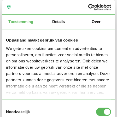
Toestemming
Details
Over
Oppasland maakt gebruik van cookies
We gebruiken cookies om content en advertenties te
personaliseren, om functies voor social media te bieden
en om ons websiteverkeer te analyseren. Ook delen we
Stuur mij nieuwe profielen in mijn omgeving per
informatie over uw gebruik van onze site met onze
e-mail
partners voor social media, adverteren en analyse. Deze
Door te registreren ga je akkoord met de
Algemene
partners kunnen deze gegevens combineren met andere
voorwaarden
van Oppasland.
informatie die u aan ze heeft verstrekt of die ze hebben
verzameld op basis van uw gebruik van hun services.
Gratis aanmelden
Toestemmingsselectie
Noodzakelijk