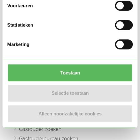
Voorkeuren
Statistieken
Oppasland is een online platform opgericht
in 2017, bedoeld om ouders, oppassers en
Marketing
gastouders met elkaar in contact te
brengen.
Toestaan
Selectie toestaan
Informatie
Oppas zoeken
Alleen noodzakelijke cookies
Oppaswerk zoeken
Gastouder zoeken
Gastouderbureau zoeken