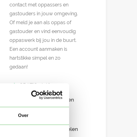
contact met oppassers en
gastouders in jouw omgeving.
Of meld je aan als oppas of
gastouder en vind eenvoudig
oppaswerk bij jou in de buurt.
Een account aanmaken is
hartstikke simpel en zo
gedaan!
GRATIS platform
Eenvoudig aanmelden
Snel in contact
Over
Overzichtelijke profielen