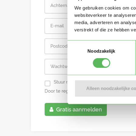
We gebruiken cookies om cont
websiteverkeer te analyseren
media, adverteren en analys
verstrekt of die ze hebben v
Toestemmingsselectie
Noodzakelijk
Stuur mij nieuwe profielen in mijn omg
Alleen noodzakelijke c
Door te registreren ga je akkoord met de
A
Gratis aanmelden