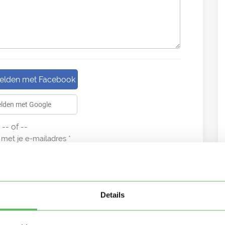
lden met Facebook
lden met Google
-- of --
met je e-mailadres
Details