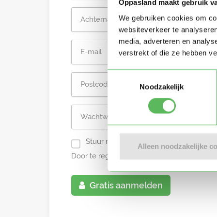
Oppasland maakt gebruik v
We gebruiken cookies om cont
websiteverkeer te analyseren
media, adverteren en analys
verstrekt of die ze hebben v
Toestemmingsselectie
Noodzakelijk
Stuur mij nieuwe profielen in mijn omg
Alleen noodzakelijke c
Door te registreren ga je akkoord met de
A
Gratis aanmelden