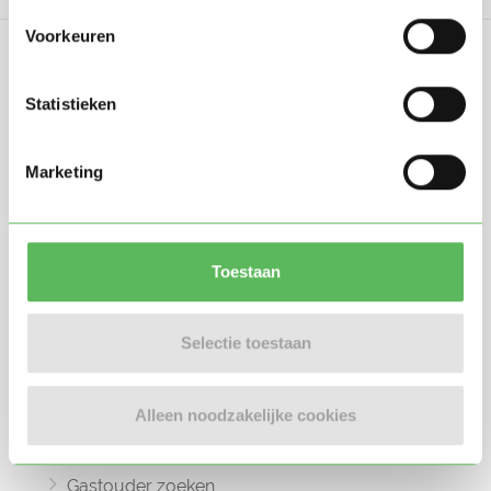
Voorkeuren
Statistieken
Oppasland is een online platform opgericht
Marketing
in 2017, bedoeld om ouders, oppassers en
gastouders met elkaar in contact te
brengen.
Toestaan
Selectie toestaan
Informatie
Alleen noodzakelijke cookies
Oppas zoeken
Oppaswerk zoeken
Gastouder zoeken