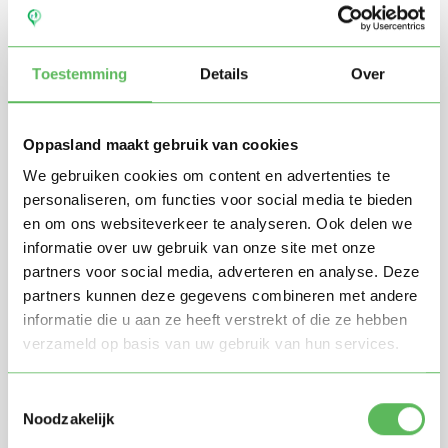
Toestemming
Details
Over
Oppasland maakt gebruik van cookies
We gebruiken cookies om content en advertenties te
personaliseren, om functies voor social media te bieden
en om ons websiteverkeer te analyseren. Ook delen we
Stuur mij nieuwe profielen in mijn omgeving per
informatie over uw gebruik van onze site met onze
e-mail
partners voor social media, adverteren en analyse. Deze
Door te registreren ga je akkoord met de
Algemene
partners kunnen deze gegevens combineren met andere
voorwaarden
van Oppasland.
informatie die u aan ze heeft verstrekt of die ze hebben
verzameld op basis van uw gebruik van hun services.
Gratis aanmelden
Toestemmingsselectie
Noodzakelijk