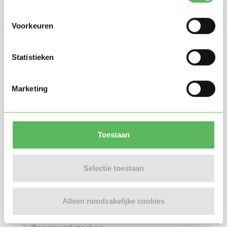
Voorkeuren
Statistieken
Marketing
Oppasland is een online platform opgericht
in 2017, bedoeld om ouders, oppassers en
gastouders met elkaar in contact te
brengen.
Toestaan
Selectie toestaan
Informatie
Alleen noodzakelijke cookies
Oppas zoeken