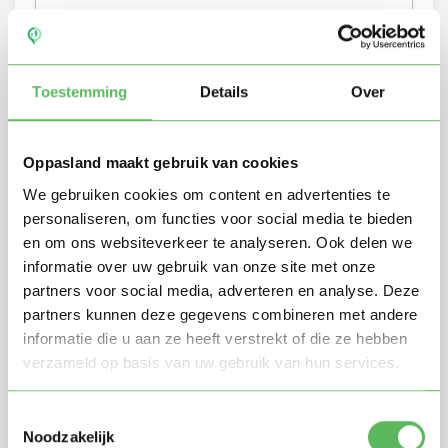
Toestemming
Details
Over
Oppasland maakt gebruik van cookies
We gebruiken cookies om content en advertenties te
personaliseren, om functies voor social media te bieden
en om ons websiteverkeer te analyseren. Ook delen we
informatie over uw gebruik van onze site met onze
Stuur mij nieuwe profielen in mijn omgeving per
e-mail
partners voor social media, adverteren en analyse. Deze
partners kunnen deze gegevens combineren met andere
Door te registreren ga je akkoord met de
Algemene
voorwaarden
van Oppasland.
informatie die u aan ze heeft verstrekt of die ze hebben
verzameld op basis van uw gebruik van hun services.
Gratis aanmelden
Toestemmingsselectie
Noodzakelijk