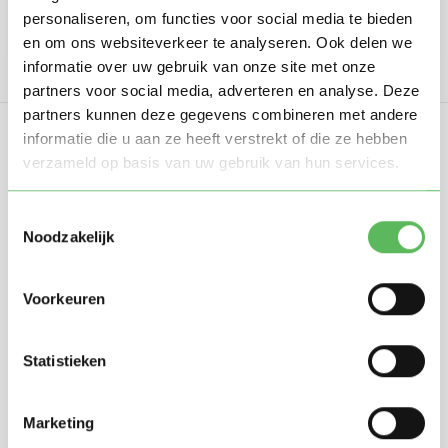
personaliseren, om functies voor social media te bieden
en om ons websiteverkeer te analyseren. Ook delen we
informatie over uw gebruik van onze site met onze
partners voor social media, adverteren en analyse. Deze
partners kunnen deze gegevens combineren met andere
informatie die u aan ze heeft verstrekt of die ze hebben
verzameld op basis van uw gebruik van hun services.
Toestemmingsselectie
Oppasland is een online platform opgericht
Noodzakelijk
in 2017, bedoeld om ouders, oppassers en
gastouders met elkaar in contact te
Voorkeuren
brengen.
Statistieken
Informatie
Marketing