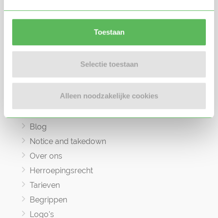
Oppas zoeken
Oppaswerk zoeken
Toestaan
Gastouder zoeken
Gastouderbureau zoeken
Selectie toestaan
Veelgestelde vragen
Contact
Alleen noodzakelijke cookies
Algemene voorwaarden
Privacyverklaring
Blog
Notice and takedown
Over ons
Herroepingsrecht
Tarieven
Begrippen
Logo's