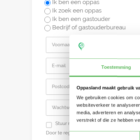
Ik ben een oppas
Ik zoek een oppas
Ik ben een gastouder
Bedrijf of gastouderbureau
Toestemming
Oppasland maakt gebruik v
We gebruiken cookies om cont
websiteverkeer te analyseren
media, adverteren en analys
verstrekt of die ze hebben v
Stuur mij nieuwe profielen in mijn omg
Door te registreren ga je akkoord met de
A
Toestemmingsselectie