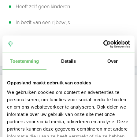
Heeft zelf geen kinderen
In bezit van een rijbewijs
Auto beschikbaar
Uurtarief:
Account only
Toestemming
Details
Over
Kan oppassen op
Oppasland maakt gebruik van cookies
We gebruiken cookies om content en advertenties te
Ma
Di
Wo
Do
Vr
Za
Zo
personaliseren, om functies voor social media te bieden
Ochtend
en om ons websiteverkeer te analyseren. Ook delen we
Middag
informatie over uw gebruik van onze site met onze
Namiddag
partners voor social media, adverteren en analyse. Deze
Avond
partners kunnen deze gegevens combineren met andere
NIEUW
Nacht
informatie die u aan ze heeft verstrekt of die ze hebben